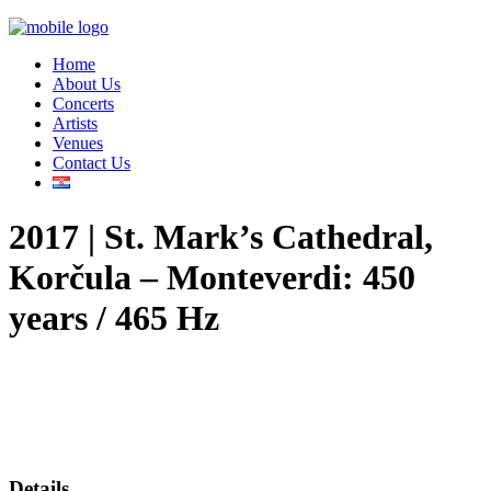
Home
About Us
Concerts
Artists
Venues
Contact Us
2017 | St. Mark’s Cathedral,
Korčula – Monteverdi: 450
years / 465 Hz
Details