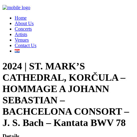
Home
About Us
Concerts
Artists
Venues
Contact Us
2024 | ST. MARK’S
CATHEDRAL, KORČULA –
HOMMAGE A JOHANN
SEBASTIAN –
BACHCELONA CONSORT –
J. S. Bach – Kantata BWV 78
Details