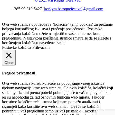
© 2021 All Rights Reserved
+385 99 319 5427
korkyra.baroquefestival@gmail.com
Ova web stranica upotrebljava "kolačiće" (eng. cookies) za pružanje
boljega korisničkog iskustva i praćenje posjećenosti. Postavke
prihvaćanja kolačića možete namjestiti u vašem internetskom
pregledniku. Nastavkom korištenja stranice smatra se da se slažete s
korištenjem kolačića u navedene svrhe.
Postavke kolačića
Prihvaćam
Close
Pregled privatnosti
Ova web stranica koristi kolačiće za poboljšanje vašeg iskustva
tijekom navigacije kroz web stranicu. Od ovih kolačića, kolačići koji
su kategorizirani prema potrebi pohranjuju se u vašem pregledniku
jer su neophodni za rad osnovnih funkcija web mjesta. Također
koristimo kolačiće trećih strana koji nam pomažu analizirati i
razumjeti kako koristite ovu web stranicu. Ovi će se kolačići
pohraniti u vaš preglednik samo uz vaš pristanak. Također imate