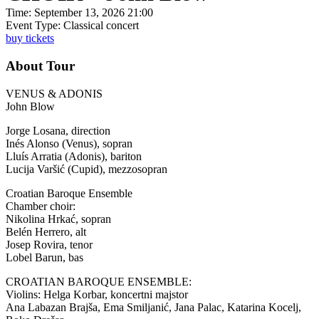
Time:
September 13, 2026 21:00
Event Type:
Classical concert
buy tickets
About Tour
VENUS & ADONIS
John Blow
Jorge Losana, direction
Inés Alonso (Venus), sopran
Lluís Arratia (Adonis), bariton
Lucija Varšić (Cupid), mezzosopran
Croatian Baroque Ensemble
Chamber choir:
Nikolina Hrkać, sopran
Belén Herrero, alt
Josep Rovira, tenor
Lobel Barun, bas
CROATIAN BAROQUE ENSEMBLE:
Violins: Helga Korbar, koncertni majstor
Ana Labazan Brajša, Ema Smiljanić, Jana Palac, Katarina Kocelj,