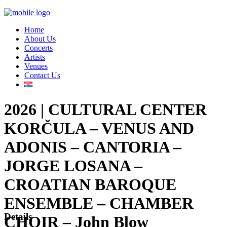
Home
About Us
Concerts
Artists
Venues
Contact Us
2026 | CULTURAL CENTER
KORČULA – VENUS AND
ADONIS – CANTORIA –
JORGE LOSANA –
CROATIAN BAROQUE
ENSEMBLE – CHAMBER
Details
CHOIR – John Blow