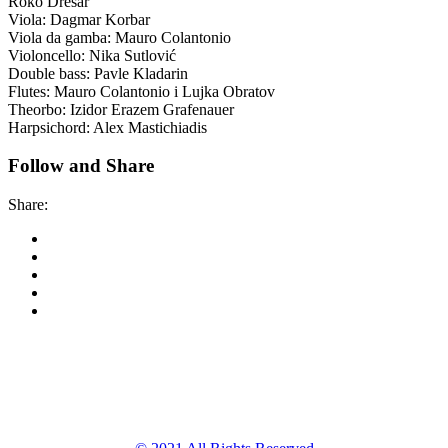
Roko Drešar
Viola: Dagmar Korbar
Viola da gamba: Mauro Colantonio
Violoncello: Nika Sutlović
Double bass: Pavle Kladarin
Flutes: Mauro Colantonio i Lujka Obratov
Theorbo: Izidor Erazem Grafenauer
Harpsichord: Alex Mastichiadis
Follow and Share
Share:
Korkyra baroque
festival