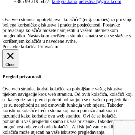
+385 99 319 5427
korkyra.baroquefestival@gmail.com
Ova web stranica upotrebljava "kolačiće" (eng. cookies) za pružanje
boljega korisničkog iskustva i praćenje posjećenosti. Postavke
prihvaćanja kolačića možete namjestiti u vašem internetskom
pregledniku. Nastavkom korištenja stranice smatra se da se slažete s
korištenjem kolačića u navedene svrhe.
Postavke kolačića
Prihvaćam
Close
Pregled privatnosti
Ova web stranica koristi kolačiće za poboljšanje vašeg iskustva
tijekom navigacije kroz web stranicu. Od ovih kolačića, kolačići koji
su kategorizirani prema potrebi pohranjuju se u vašem pregledniku
jer su neophodni za rad osnovnih funkcija web mjesta. Također
koristimo kolačiće trećih strana koji nam pomažu analizirati i
razumjeti kako koristite ovu web stranicu. Ovi će se kolačići
pohraniti u vaš preglednik samo uz vaš pristanak. Također imate
mogućnost odjave od ovih kolačića. Ali isključivanje nekih od ovih
kolačića može utjecati na vaše iskustvo pregledavanja.