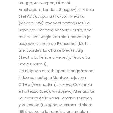
Brugge, Antwerpen, Utrecht,
Amsterdam, London, Glasgow), u Izraelu
(Tel Aviv), Japanu (Tokyo) i Meksiku
(Mexico City). Izvodeći oratorij Gesù al
Sepolcro Giacoma Antonia Pertija, pod
ravnanjem Sergia Vartoloa, ostvario je
uspješne turneje po Francuskoj (Metz,
Lille, Lourdes, La Chaise Dieu) i Italiji
(Teatro La Fenice u Veneciji, Teatro La
Scala u Milanu).
Od njegovih ostalih opernih angažmana
ističe se nastup u Monteverdijevom
Orfeju (Verona, Rim), Fuxovoj Costanza
e Fortezza (Beč), Vivaldijevoj Atenaidi te
La Purpura de la Rosa Tomása Torrejon
y Velascoa (Bologna, Messina). Tijekom
1994. ostvario je turneju s ansamblom