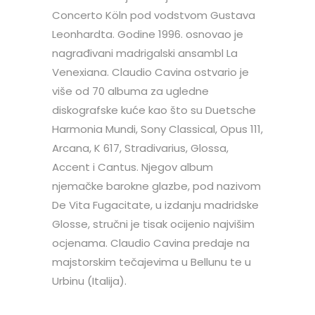
Concerto Köln pod vodstvom Gustava
Leonhardta. Godine 1996. osnovao je
nagrađivani madrigalski ansambl La
Venexiana. Claudio Cavina ostvario je
više od 70 albuma za ugledne
diskografske kuće kao što su Duetsche
Harmonia Mundi, Sony Classical, Opus 111,
Arcana, K 617, Stradivarius, Glossa,
Accent i Cantus. Njegov album
njemačke barokne glazbe, pod nazivom
De Vita Fugacitate, u izdanju madridske
Glosse, stručni je tisak ocijenio najvišim
ocjenama. Claudio Cavina predaje na
majstorskim tečajevima u Bellunu te u
Urbinu (Italija).