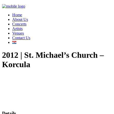
Home
About Us
Concerts
Artists
Venues
Contact Us
2012 | St. Michael’s Church –
Korcula
Details