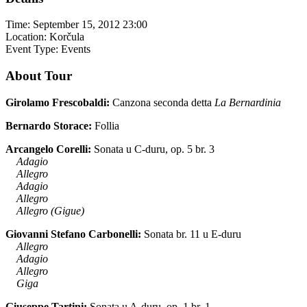
Time:
September 15, 2012 23:00
Location:
Korčula
Event Type:
Events
About Tour
Girolamo Frescobaldi:
Canzona seconda detta
La Bernardinia
Bernardo Storace:
Follia
Arcangelo Corelli:
Sonata u C-duru, op. 5 br. 3
Adagio
Allegro
Adagio
Allegro
Allegro (Gigue)
Giovanni Stefano Carbonelli:
Sonata br. 11 u E-duru
Allegro
Adagio
Allegro
Giga
Giuseppe Tartini:
Sonata u A-duru, op. 1 br. 1