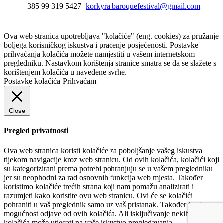
+385 99 319 5427
korkyra.baroquefestival@gmail.com
Ova web stranica upotrebljava "kolačiće" (eng. cookies) za pružanje
boljega korisničkog iskustva i praćenje posjećenosti. Postavke
prihvaćanja kolačića možete namjestiti u vašem internetskom
pregledniku. Nastavkom korištenja stranice smatra se da se slažete s
korištenjem kolačića u navedene svrhe.
Postavke kolačića
Prihvaćam
Close
Pregled privatnosti
Ova web stranica koristi kolačiće za poboljšanje vašeg iskustva
tijekom navigacije kroz web stranicu. Od ovih kolačića, kolačići koji
su kategorizirani prema potrebi pohranjuju se u vašem pregledniku
jer su neophodni za rad osnovnih funkcija web mjesta. Također
koristimo kolačiće trećih strana koji nam pomažu analizirati i
razumjeti kako koristite ovu web stranicu. Ovi će se kolačići
pohraniti u vaš preglednik samo uz vaš pristanak. Također imate
mogućnost odjave od ovih kolačića. Ali isključivanje nekih od ovih
kolačića može utjecati na vaše iskustvo pregledavanja.