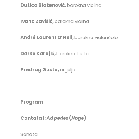
Dušica Blaženović,
barokna violina
Ivana Zavišić,
barokna violina
André Laurent O’Neil,
barokno violončelo
Darko Karajić,
barokna lauta
Predrag Gosta,
orgulje
Program
Cantata I:
Ad pedes
(
Noge
)
Sonata