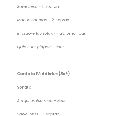
Salve Jesu
– 1. sopran
Manus sanctae
– 2. sopran
In cruore tuo lotum
– alt, tenor, bas
Quid sunt plagae
– zbor
Cantata IV:
Ad latus
(
Bok
)
Sonata
Surge, amica mea
– zbor
Salve latus
– 1. sopran