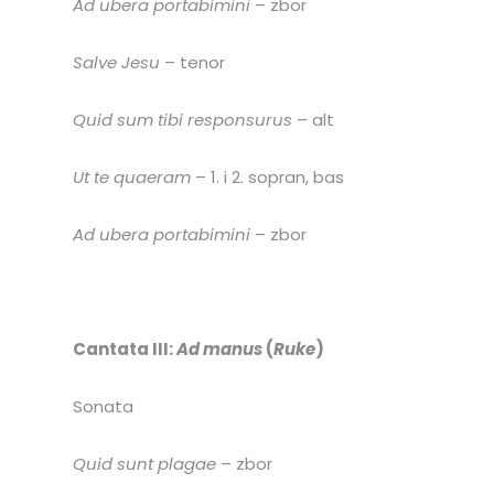
Ad ubera portabimini
– zbor
Salve Jesu
– tenor
Quid sum tibi responsurus
– alt
Ut te quaeram
– 1. i 2. sopran, bas
Ad ubera portabimini
– zbor
Cantata III:
Ad manus
(
Ruke
)
Sonata
Quid sunt plagae
– zbor