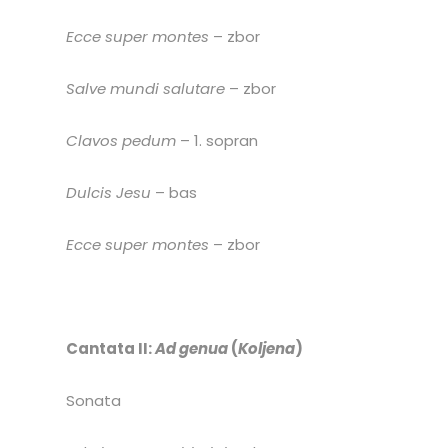
Ecce super montes
– zbor
Salve mundi salutare
– zbor
Clavos pedum
– 1. sopran
Dulcis Jesu
– bas
Ecce super montes
– zbor
Cantata II:
Ad genua
(
Koljena
)
Sonata