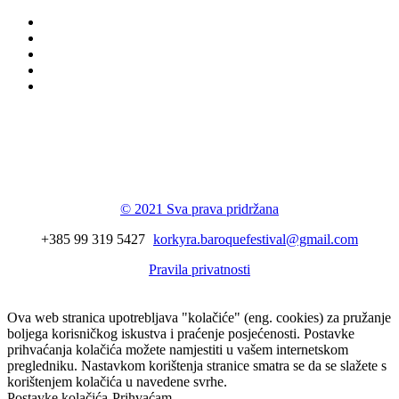
Korkyra baroque
festival
© 2021 Sva prava pridržana
+385 99 319 5427
korkyra.baroquefestival@gmail.com
Pravila privatnosti
Ova web stranica upotrebljava "kolačiće" (eng. cookies) za pružanje
boljega korisničkog iskustva i praćenje posjećenosti. Postavke
prihvaćanja kolačića možete namjestiti u vašem internetskom
pregledniku. Nastavkom korištenja stranice smatra se da se slažete s
korištenjem kolačića u navedene svrhe.
Postavke kolačića
Prihvaćam