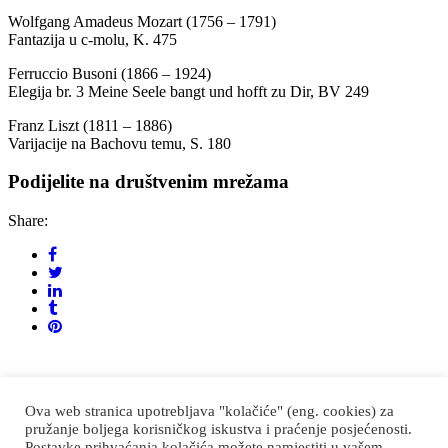
Wolfgang Amadeus Mozart (1756 – 1791)
Fantazija u c-molu, K. 475
Ferruccio Busoni (1866 – 1924)
Elegija br. 3 Meine Seele bangt und hofft zu Dir, BV 249
Franz Liszt (1811 – 1886)
Varijacije na Bachovu temu, S. 180
Podijelite na društvenim mrežama
Share:
Korkyra baroque
Ova web stranica upotrebljava "kolačiće" (eng. cookies) za
festival
pružanje boljega korisničkog iskustva i praćenje posjećenosti.
Postavke prihvaćanja kolačića možete namjestiti u vašem