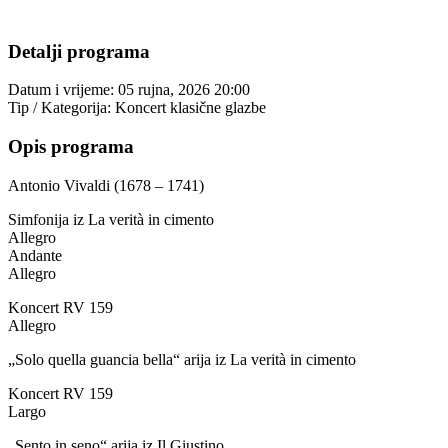
Detalji programa
Datum i vrijeme:
05 rujna, 2026 20:00
Tip / Kategorija:
Koncert klasične glazbe
Opis programa
Antonio Vivaldi (1678 – 1741)
Simfonija iz La verità in cimento
Allegro
Andante
Allegro
Koncert RV 159
Allegro
„Solo quella guancia bella“ arija iz La verità in cimento
Koncert RV 159
Largo
„Sento in seno“ arija iz Il Giustino