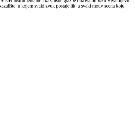
. Susret instrumentalne i kazališne glazbe otkriva duboku Vivaldijevu
kazalište, u kojem svaki zvuk postaje lik, a svaki motiv scena koju