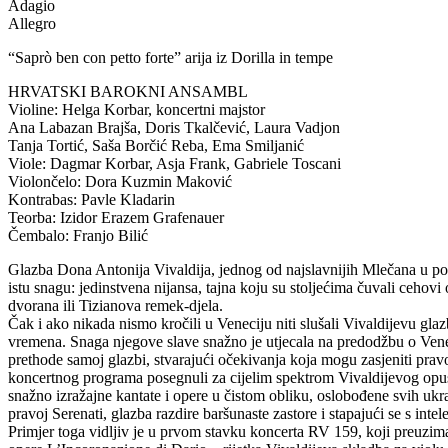
Adagio
Allegro
“Saprò ben con petto forte” arija iz Dorilla in tempe
HRVATSKI BAROKNI ANSAMBL
Violine: Helga Korbar, koncertni majstor
Ana Labazan Brajša, Doris Tkalčević, Laura Vadjon
Tanja Tortić, Saša Borčić Reba, Ema Smiljanić
Viole: Dagmar Korbar, Asja Frank, Gabriele Toscani
Violončelo: Dora Kuzmin Maković
Kontrabas: Pavle Kladarin
Teorba: Izidor Erazem Grafenauer
Čembalo: Franjo Bilić
Glazba Dona Antonija Vivaldija, jednog od najslavnijih Mlečana u povi
istu snagu: jedinstvena nijansa, tajna koju su stoljećima čuvali cehovi 
dvorana ili Tizianova remek-djela.
Čak i ako nikada nismo kročili u Veneciju niti slušali Vivaldijevu gla
vremena. Snaga njegove slave snažno je utjecala na predodžbu o Veneciji 
prethode samoj glazbi, stvarajući očekivanja koja mogu zasjeniti prav
koncertnog programa posegnuli za cijelim spektrom Vivaldijevog opusa;
snažno izražajne kantate i opere u čistom obliku, oslobođene svih ukr
pravoj Serenati, glazba razdire baršunaste zastore i stapajući se s int
Primjer toga vidljiv je u prvom stavku koncerta RV 159, koji preuzima t