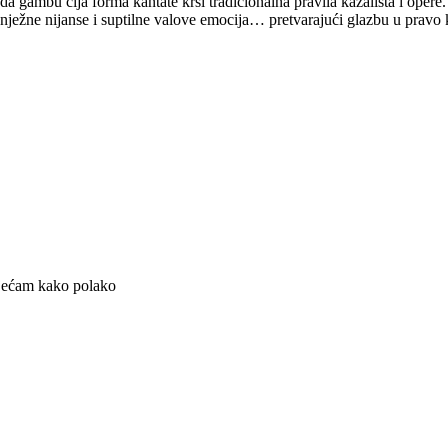
da gambu čija forma kantate krši tradicionalna pravila kazališta i opere
, nježne nijanse i suptilne valove emocija… pretvarajući glazbu u pravo 
sjećam kako polako