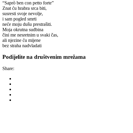
“Saprò ben con petto forte”
Znat ću hrabra srca biti,
susresti svoje nevolje,
i sam pogled smrti
neće moju dušu prestrašiti.
Moja okrutna sudbina
čini me nesretnim u svaki čas,
ali njezine ću mijene
bez straha nadvladati
Podijelite na društvenim mrežama
Share:
Korkyra baroque festi