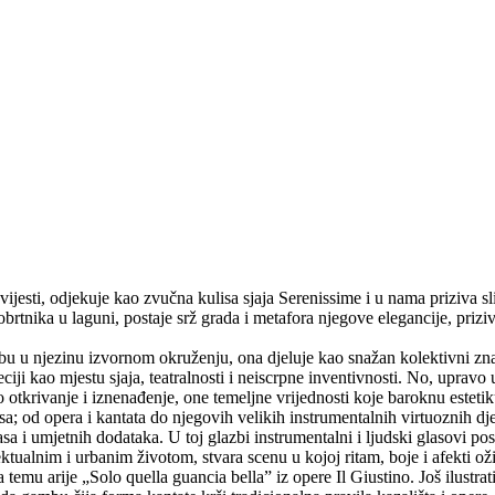
jesti, odjekuje kao zvučna kulisa sjaja Serenissime i u nama priziva s
obrtnika u laguni, postaje srž grada i metafora njegove elegancije, prizi
zbu u njezinu izvornom okruženju, ona djeluje kao snažan kolektivni zna
kao mjestu sjaja, teatralnosti i neiscrpne inventivnosti. No, upravo u to
o otkrivanje i iznenađenje, one temeljne vrijednosti koje baroknu estet
 od opera i kantata do njegovih velikih instrumentalnih virtuoznih djel
asa i umjetnih dodataka. U toj glazbi instrumentalni i ljudski glasovi 
elektualnim i urbanim životom, stvara scenu u kojoj ritam, boje i afekti o
emu arije „Solo quella guancia bella” iz opere Il Giustino. Još ilustrativ