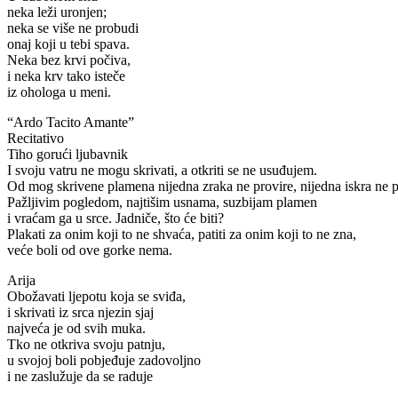
neka leži uronjen;
neka se više ne probudi
onaj koji u tebi spava.
Neka bez krvi počiva,
i neka krv tako isteče
iz ohologa u meni.
“Ardo Tacito Amante”
Recitativo
Tiho gorući ljubavnik
I svoju vatru ne mogu skrivati, a otkriti se ne usuđujem.
Od mog skrivene plamena nijedna zraka ne provire, nijedna iskra ne p
Pažljivim pogledom, najtišim usnama, suzbijam plamen
i vraćam ga u srce. Jadniče, što će biti?
Plakati za onim koji to ne shvaća, patiti za onim koji to ne zna,
veće boli od ove gorke nema.
Arija
Obožavati ljepotu koja se sviđa,
i skrivati iz srca njezin sjaj
najveća je od svih muka.
Tko ne otkriva svoju patnju,
u svojoj boli pobjeđuje zadovoljno
i ne zaslužuje da se raduje