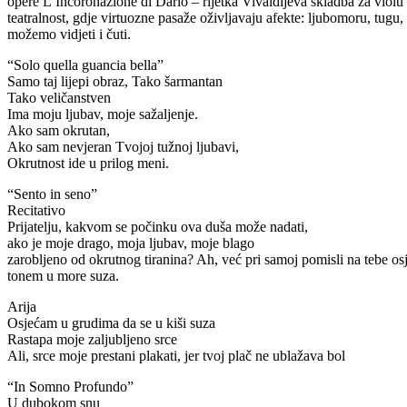
opere L’Incoronazione di Dario – rijetka Vivaldijeva skladba za violu 
teatralnost, gdje virtuozne pasaže oživljavaju afekte: ljubomoru, tugu
možemo vidjeti i čuti.
“Solo quella guancia bella”
Samo taj lijepi obraz, Tako šarmantan
Tako veličanstven
Ima moju ljubav, moje sažaljenje.
Ako sam okrutan,
Ako sam nevjeran Tvojoj tužnoj ljubavi,
Okrutnost ide u prilog meni.
“Sento in seno”
Recitativo
Prijatelju, kakvom se počinku ova duša može nadati,
ako je moje drago, moja ljubav, moje blago
zarobljeno od okrutnog tiranina? Ah, već pri samoj pomisli na tebe o
tonem u more suza.
Arija
Osjećam u grudima da se u kiši suza
Rastapa moje zaljubljeno srce
Ali, srce moje prestani plakati, jer tvoj plač ne ublažava bol
“In Somno Profundo”
U dubokom snu