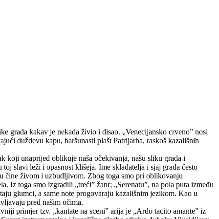
like grada kakav je nekada živio i disao. „Venecijansko crveno” nosi
vajući duždevu kapu, baršunasti plašt Patrijarha, raskoš kazališnih
k koji unaprijed oblikuje naša očekivanja, našu sliku grada i
j slavi leži i opasnost klišeja. Ime skladatelja i sjaj grada često
iku čine živom i uzbudljivom. Zbog toga smo pri oblikovanju
a. Iz toga smo izgradili „treći” žanr; „Serenatu”, na pola puta između
postaju glumci, a same note progovaraju kazališnim jezikom. Kao u
življavaju pred našim očima.
niji primjer tzv. „kantate na sceni” arija je „Ardo tacito amante” iz