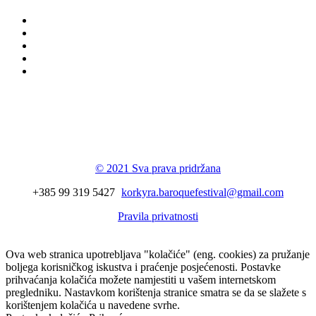
Korkyra baroque
festival
© 2021 Sva prava pridržana
+385 99 319 5427
korkyra.baroquefestival@gmail.com
Pravila privatnosti
Ova web stranica upotrebljava "kolačiće" (eng. cookies) za pružanje
boljega korisničkog iskustva i praćenje posjećenosti. Postavke
prihvaćanja kolačića možete namjestiti u vašem internetskom
pregledniku. Nastavkom korištenja stranice smatra se da se slažete s
korištenjem kolačića u navedene svrhe.