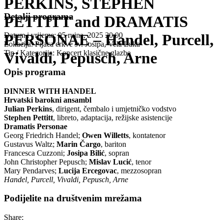
PERKINS, STEPHEN
Detalji programa
PETTITT and DRAMATIS
PERSONAE – Handel, Purcell,
Datum i vrijeme:
05 rujna, 2025 20:00
Lokacija:
Pijaca crkve sv. Josipa, Vela Luka
Tip / Kategorija:
Koncert klasične glazbe
Vivaldi, Pepusch, Arne
Opis programa
DINNER WITH HANDEL
Hrvatski barokni ansambl
Julian Perkins
, dirigent, čembalo i umjetničko vodstvo
Stephen Pettitt
, libreto, adaptacija, režijske asistencije
Dramatis Personae
Georg Friedrich Handel;
Owen Willetts
, kontatenor
Gustavus Waltz;
Marin Čargo
, bariton
Francesca Cuzzoni;
Josipa Bilić
, sopran
John Christopher Pepusch;
Mislav Lucić
, tenor
Mary Pendarves;
Lucija Ercegovac
, mezzosopran
Handel, Purcell, Vivaldi, Pepusch, Arne
Podijelite na društvenim mrežama
Share: