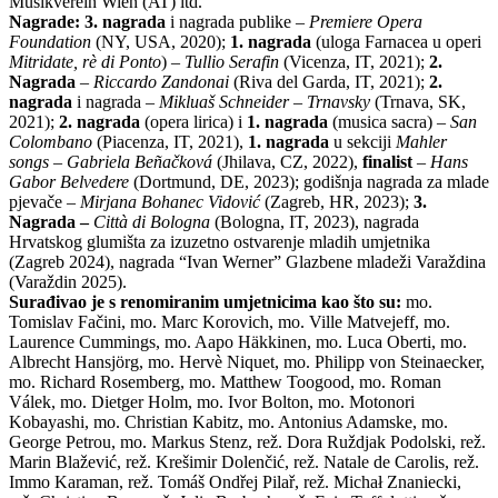
Musikverein Wien (AT) itd.
Nagrade: 3. nagrada
i nagrada publike –
Premiere Opera
Foundation
(NY, USA, 2020);
1. nagrada
(uloga Farnacea u operi
Mitridate, rè di Ponto
) –
Tullio Serafin
(Vicenza, IT, 2021);
2.
Nagrada
–
Riccardo Zandonai
(Riva del Garda, IT, 2021);
2.
nagrada
i nagrada –
Mikluaš Schneider – Trnavsky
(Trnava, SK,
2021);
2. nagrada
(opera lirica) i
1. nagrada
(musica sacra) –
San
Colombano
(Piacenza, IT, 2021),
1. nagrada
u sekciji
Mahler
songs – Gabriela Beñačková
(Jhilava, CZ, 2022),
finalist
–
Hans
Gabor Belvedere
(Dortmund, DE, 2023); godišnja nagrada za mlade
pjevače –
Mirjana Bohanec Vidović
(Zagreb, HR, 2023);
3.
Nagrada –
Città di Bologna
(Bologna, IT, 2023), nagrada
Hrvatskog glumišta za izuzetno ostvarenje mladih umjetnika
(Zagreb 2024), nagrada “Ivan Werner” Glazbene mladeži Varaždina
(Varaždin 2025).
Surađivao je s renomiranim umjetnicima kao što su:
mo.
Tomislav Fačini, mo. Marc Korovich, mo. Ville Matvejeff, mo.
Laurence Cummings, mo. Aapo Häkkinen, mo. Luca Oberti, mo.
Albrecht Hansjörg, mo. Hervè Niquet, mo. Philipp von Steinaecker,
mo. Richard Rosemberg, mo. Matthew Toogood, mo. Roman
Válek, mo. Dietger Holm, mo. Ivor Bolton, mo. Motonori
Kobayashi, mo. Christian Kabitz, mo. Antonius Adamske, mo.
George Petrou, mo. Markus Stenz, rež. Dora Ruždjak Podolski, rež.
Marin Blažević, rež. Krešimir Dolenčić, rež. Natale de Carolis, rež.
Immo Karaman, rež. Tomáš Ondřej Pilař, rež. Michał Znaniecki,