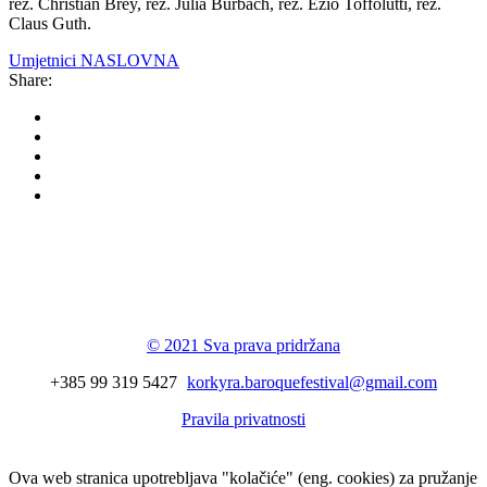
rež. Christian Brey, rež. Julia Burbach, rež. Ezio Toffolutti, rež.
Claus Guth.
Umjetnici NASLOVNA
Share:
Korkyra baroque
festival
© 2021 Sva prava pridržana
+385 99 319 5427
korkyra.baroquefestival@gmail.com
Pravila privatnosti
Ova web stranica upotrebljava "kolačiće" (eng. cookies) za pružanje