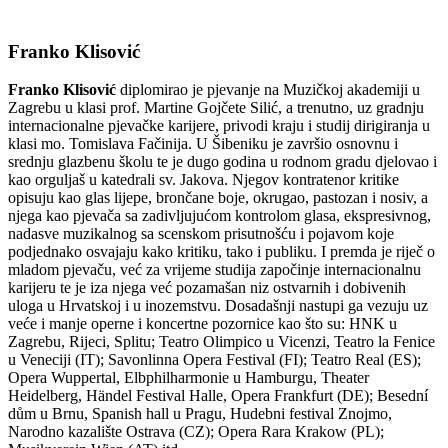
Franko Klisović
Franko Klisović
diplomirao je pjevanje na Muzičkoj akademiji u
Zagrebu u klasi prof. Martine Gojčete Silić, a trenutno, uz gradnju
internacionalne pjevačke karijere, privodi kraju i studij dirigiranja u
klasi mo. Tomislava Fačinija. U Šibeniku je završio osnovnu i
srednju glazbenu školu te je dugo godina u rodnom gradu djelovao i
kao orguljaš u katedrali sv. Jakova. Njegov kontratenor kritike
opisuju kao glas lijepe, brončane boje, okrugao, pastozan i nosiv, a
njega kao pjevača sa zadivljujućom kontrolom glasa, ekspresivnog,
nadasve muzikalnog sa scenskom prisutnošću i pojavom koje
podjednako osvajaju kako kritiku, tako i publiku. I premda je riječ o
mladom pjevaču, već za vrijeme studija započinje internacionalnu
karijeru te je iza njega već pozamašan niz ostvarnih i dobivenih
uloga u Hrvatskoj i u inozemstvu. Dosadašnji nastupi ga vezuju uz
veće i manje operne i koncertne pozornice kao što su: HNK u
Zagrebu, Rijeci, Splitu; Teatro Olimpico u Vicenzi, Teatro la Fenice
u Veneciji (IT); Savonlinna Opera Festival (FI); Teatro Real (ES);
Opera Wuppertal, Elbphilharmonie u Hamburgu, Theater
Heidelberg, Händel Festival Halle, Opera Frankfurt (DE); Besední
dům u Brnu, Spanish hall u Pragu, Hudebni festival Znojmo,
Narodno kazalište Ostrava (CZ); Opera Rara Krakow (PL);