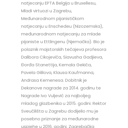
natjecanju EPTA Belgija u Bruxellesu,
Mladi virtuozi u Zagrebu,
Međunarodnom pijanističkom
natjecanju u Enschedeu (Nizozemska),
međunarodnom natjecanju za mlade
pijaniste u Ettlingenu (Njemačka). Bio je
polaznik majstorskih tečajeva profesora
Dalibora Cikojevića, Siavusha Gadjieva,
Đorđa Stanettija, Kemala Gekića,
Pavela Gililova, Klausa Kaufmanna,
Andrasa Kemenesa. Dobitnik je
Dekanove nagrade za 2014. godinu te
Nagrade Ivo Vuljević za najboljeg
mladog glazbenika u 2015. godini. Rektor
Sveučilišta u Zagrebu dodijelio mu je
posebno priznanje za međunarodne
uspjehe u 2016. godini. Zagrebačka