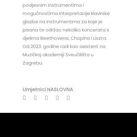
povijesnim instrumentima i
mogućnostima interpretacije klavirske
glazbe na instrumentima za koje je
pisana te održao nekoliko koncerata s
djelima Beethovena, Chopina i Liszta.
Od 2023. godine radi kao asistent na
Muzičkoj akademiji Sveučilišta u
Zagrebu.
Umjetnici NASLOVNA