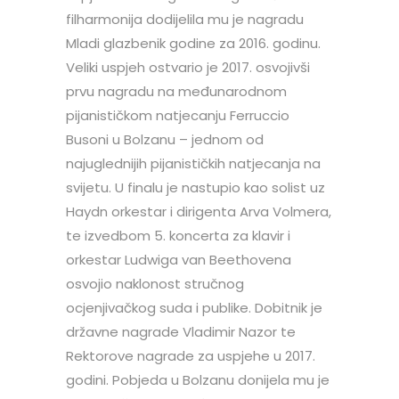
filharmonija dodijelila mu je nagradu
Mladi glazbenik godine za 2016. godinu.
Veliki uspjeh ostvario je 2017. osvojivši
prvu nagradu na međunarodnom
pijanističkom natjecanju Ferruccio
Busoni u Bolzanu – jednom od
najuglednijih pijanističkih natjecanja na
svijetu. U finalu je nastupio kao solist uz
Haydn orkestar i dirigenta Arva Volmera,
te izvedbom 5. koncerta za klavir i
orkestar Ludwiga van Beethovena
osvojio naklonost stručnog
ocjenjivačkog suda i publike. Dobitnik je
državne nagrade Vladimir Nazor te
Rektorove nagrade za uspjehe u 2017.
godini. Pobjeda u Bolzanu donijela mu je