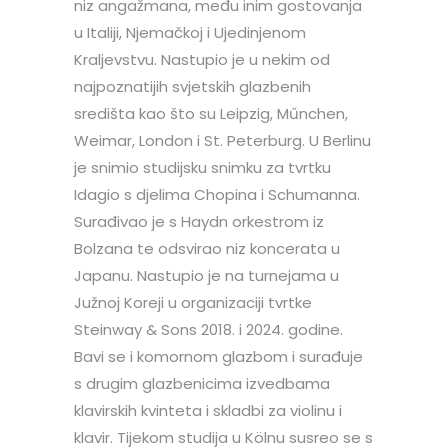
niz angažmana, među inim gostovanja
u Italiji, Njemačkoj i Ujedinjenom
Kraljevstvu. Nastupio je u nekim od
najpoznatijih svjetskih glazbenih
središta kao što su Leipzig, Műnchen,
Weimar, London i St. Peterburg. U Berlinu
je snimio studijsku snimku za tvrtku
Idagio s djelima Chopina i Schumanna.
Surađivao je s Haydn orkestrom iz
Bolzana te odsvirao niz koncerata u
Japanu. Nastupio je na turnejama u
Južnoj Koreji u organizaciji tvrtke
Steinway & Sons 2018. i 2024. godine.
Bavi se i komornom glazbom i surađuje
s drugim glazbenicima izvedbama
klavirskih kvinteta i skladbi za violinu i
klavir. Tijekom studija u Kölnu susreo se s