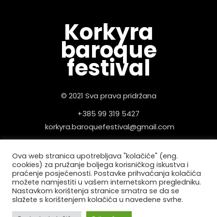
Korkyra
baroque
festival
© 2021 Sva prava pridržana
+385 99 319 5427
korkyra.baroquefestival@gmail.com
Pravila privatnosti
Ova web stranica upotrebljava "kolačiće" (eng.
cookies) za pružanje boljega korisničkog iskustva i
praćenje posjećenosti. Postavke prihvaćanja kolačića
možete namjestiti u vašem internetskom pregledniku.
Nastavkom korištenja stranice smatra se da se
slažete s korištenjem kolačića u navedene svrhe.