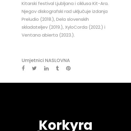
Kitarski festival Ljubljana i ciklusa Kit-Ara.
Njegov diskografski rad uključuje izdanja
Preludio (2018.), Dela slovenskih
skladateljev (2019.), XyloCorda (2022.) i
Ventana abierta (2023.).
Umjetnici NASLOVNA
Korkyra