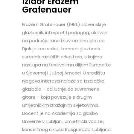
Izidor Erazem
Grafenauer
Erazem Grafenauer (1991.) slovenski je
glazbenik, interpret i pedagog, aktivan
na području rane i suvremene glazbe.
Djeluje kao solist, komorni glazbenik i
suradnik različitih orkestara, s kojima
nastupa na festivalima diljem Europe te
u Sjevernoj i Južnoj Americi. U središtu
njegova interesa nalaze se trzalačka
glazbala – od lutnje do suvremene
gitare – koja povezuje s drugim
umjetničkim izražajnim svjetovima.
Docent je na Akademija za glasbo
Univerze v Ljubljani, umjetnički voditelj
koncertnog ciklusa Rasgueado Ljubljana,