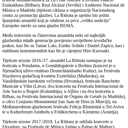
Euskalduna (Bilbao), Real Alcázar (Sevilla) i Auditorio Nacional de
Música u Madridu (tijekom ciklusa u organizaciji Nacionalnog
centra za promociju glazbe). La Ritirata je ujedno bio jedini
španjolski ansambl koji je odabran za prvu „veliku audiciju”
Europske mreže za ranu glazbu REMA.
Među redovnim su članovima ansambla neki od najboljih
glazbenika mlađe generacije povijesno osviještene izvođačke
prakse, kao što su Tamar Lalo, Enrike Solinís i Daniel Zapico, kao i
etablirani instrumentalisti kao što je cijenjeni Hiro Kurosaki.
Tijekom sezone 2016./17. ansambl La Ritirata nastupao je na
festivalu u Potsdamu, u Gemäldegalerie u Berlinu (koncert je u
Njemačkoj uživo emitirao Deutschlandradio Kultur), na Festivalu
Haydnova gudačkog kvarteta Eszterháza (Mađarska), na
Varaždinskim baroknim večerima (Hrvatska), festivalu Banchetto
Musicale u Vilni (Litva), dva koncerta na Festivalu Internacional de
Arte Sacro u Bogoti (Kolumbija), u Alžiru i na dva koncerta u
Bilbau, na Festivalu Internacional de Órgano de Getafe (u Madridu),
u crkvi Conjunto Monumental San Juan de Dios (u Murciji), na
Međunarodnom glazbenom festivalu Felicja Blumental u Tel-Avivu
te u Kulturforum Amthofu u Feldkirchenu u Kärntenu (Austrija).
Tijekom sezone 2017./2018. La Ritirara je održala koncerte u
Ekvadoru, na Festivalu de Música Antiga u Palma de Mallorci,