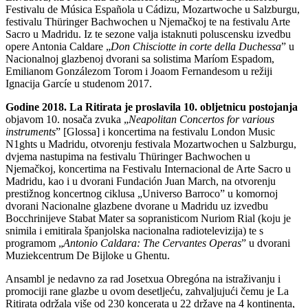
Festivalu de Música Española u Cádizu, Mozartwoche u Salzburgu,
festivalu Thüringer Bachwochen u Njemačkoj te na festivalu Arte
Sacro u Madridu. Iz te sezone valja istaknuti poluscensku izvedbu
opere Antonia Caldare „
Don Chisciotte in corte della Duchessa
” u
Nacionalnoj glazbenoj dvorani sa solistima Maríom Espadom,
Emilianom Gonzálezom Torom i Joaom Fernandesom u režiji
Ignacija Garcíe u studenom 2017.
Godine 2018. La Ritirata je proslavila 10. obljetnicu postojanja
objavom 10. nosača zvuka „
Neapolitan Concertos for various
instruments
” [Glossa] i koncertima na festivalu London Music
N1ghts u Madridu, otvorenju festivala Mozartwochen u Salzburgu,
dvjema nastupima na festivalu Thüringer Bachwochen u
Njemačkoj, koncertima na Festivalu Internacional de Arte Sacro u
Madridu, kao i u dvorani Fundación Juan March, na otvorenju
prestižnog koncertnog ciklusa „Universo Barroco” u komornoj
dvorani Nacionalne glazbene dvorane u Madridu uz izvedbu
Bocchrinijeve Stabat Mater sa sopranisticom Nuriom Rial (koju je
snimila i emitirala španjolska nacionalna radiotelevizija) te s
programom „
Antonio Caldara: The Cervantes Operas
” u dvorani
Muziekcentrum De Bijloke u Ghentu.
Ansambl je nedavno za rad Josetxua Obregóna na istraživanju i
promociji rane glazbe u ovom desetljeću, zahvaljujući čemu je La
Ritirata održala više od 230 koncerata u 22 države na 4 kontinenta,