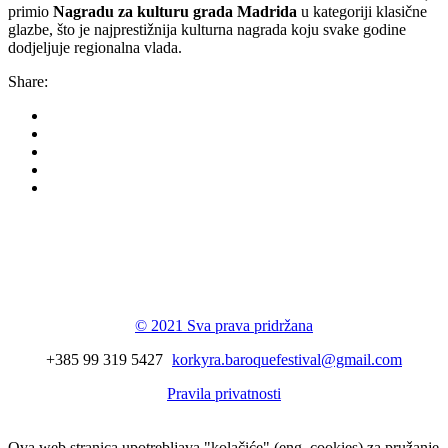
primio
Nagradu za kulturu grada Madrida
u kategoriji klasične
glazbe, što je najprestižnija kulturna nagrada koju svake godine
dodjeljuje regionalna vlada.
Share:
Korkyra baroque
festival
© 2021 Sva prava pridržana
+385 99 319 5427
korkyra.baroquefestival@gmail.com
Pravila privatnosti
Ova web stranica upotrebljava "kolačiće" (eng. cookies) za pružanje