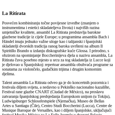
La Ritirata
Posvećen kombiniranju točne povijesne izvedbe (znanjem o
instrumentima i estetici skladateljeva života) i najviših razina
umjetničke kvalitete, ansambl La Ritirata predstavlja barokne
glazbene tradicije iz cijele Europe; u programima ansambla Bach i
Händel imaju jednako važne uloge kao i talijanski i španjolski
skladatelji dvorskih tradicija ranog baroka uvršteni na album Il
Spiritillo Brando u izdanju diskografske kuće Glossa. I prirodno, s
obzirom na spominjanje Boccherinijeva djela u nazivu ansambla, La
Ritirata čuva posebno mjesto u srcu za tog skladatelja iz Lucce koji
je djelovao u Španjolskoj: repertoar ansambla obuhvaća programe sa
sonatama za violončelo, gudačkim trijima i drugim komornim
djelima.
Talent ansambla La Ritirata odveo ga je do koncertnih pozornica i
festivala diljem svijeta, a nedavno u Pekinško nacionalno kazalište,
Festival rane glazbe CNART (Ciudad de México), na proslavu
zatvaranja španjolskog predsjedanja Europskom unijom (u Tokiju),
Ludwigsburger Schlossfestspiele (Njemačka), Museo de Bellas
Artes u Santiagu (Čile), Centro Studi Boccherini (Lucca), Centre de
Musique Baroque de Versailles, kao i diljem španjolske, uključujući
festival Musika-Música za La Folle Journée u dvorani Palacio