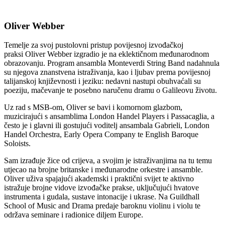
Oliver Webber
Temelje za svoj pustolovni pristup povijesnoj izvođačkoj
praksi Oliver Webber izgradio je na eklektičnom međunarodnom
obrazovanju. Program ansambla Monteverdi String Band nadahnula
su njegova znanstvena istraživanja, kao i ljubav prema povijesnoj
talijanskoj književnosti i jeziku: nedavni nastupi obuhvaćali su
poeziju, mačevanje te posebno naručenu dramu o Galileovu životu.
Uz rad s MSB-om, Oliver se bavi i komornom glazbom,
muzicirajući s ansamblima London Handel Players i Passacaglia, a
često je i glavni ili gostujući voditelj ansambala Gabrieli, London
Handel Orchestra, Early Opera Company te English Baroque
Soloists.
Sam izrađuje žice od crijeva, a svojim je istraživanjima na tu temu
utjecao na brojne britanske i međunarodne orkestre i ansamble.
Oliver uživa spajajući akademski i praktični svijet te aktivno
istražuje brojne vidove izvođačke prakse, uključujući hvatove
instrumenta i gudala, sustave intonacije i ukrase. Na Guildhall
School of Music and Drama predaje baroknu violinu i violu te
održava seminare i radionice diljem Europe.