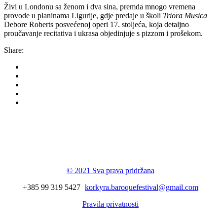
Živi u Londonu sa ženom i dva sina, premda mnogo vremena
provode u planinama Ligurije, gdje predaje u školi
Triora Musica
Debore Roberts posvećenoj operi 17. stoljeća, koja detaljno
proučavanje recitativa i ukrasa objedinjuje s pizzom i prošekom.
Share:
Korkyra baroque
festival
© 2021 Sva prava pridržana
+385 99 319 5427
korkyra.baroquefestival@gmail.com
Pravila privatnosti