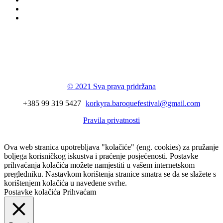
Korkyra baroque
festival
© 2021 Sva prava pridržana
+385 99 319 5427
korkyra.baroquefestival@gmail.com
Pravila privatnosti
Ova web stranica upotrebljava "kolačiće" (eng. cookies) za pružanje
boljega korisničkog iskustva i praćenje posjećenosti. Postavke
prihvaćanja kolačića možete namjestiti u vašem internetskom
pregledniku. Nastavkom korištenja stranice smatra se da se slažete s
korištenjem kolačića u navedene svrhe.
Postavke kolačića
Prihvaćam