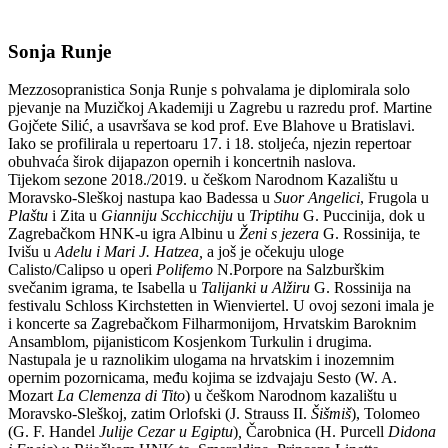
Sonja Runje
Mezzosopranistica Sonja Runje s pohvalama je diplomirala solo
pjevanje na Muzičkoj Akademiji u Zagrebu u razredu prof. Martine
Gojčete Silić, a usavršava se kod prof. Eve Blahove u Bratislavi.
Iako se profilirala u repertoaru 17. i 18. stoljeća, njezin repertoar
obuhvaća širok dijapazon opernih i koncertnih naslova.
Tijekom sezone 2018./2019. u češkom Narodnom Kazalištu u
Moravsko-Sleškoj nastupa kao Badessa u
Suor Angelici
, Frugola u
Plaštu
i Zita u
Gianniju Scchicchiju
u
Triptihu
G. Puccinija, dok u
Zagrebačkom HNK-u igra Albinu u
Ženi s jezera
G. Rossinija, te
Ivišu u
Adelu i Mari J. Hatzea,
a još je očekuju uloge
Calisto/Calipso u operi
Polifemo
N.Porpore na Salzburškim
svečanim igrama, te Isabella u
Talijanki u Alžiru
G. Rossinija na
festivalu Schloss Kirchstetten in Wienviertel. U ovoj sezoni imala je
i koncerte
s
a Zagrebačkom Filharmonijom, Hrvatskim Baroknim
Ansamblom, pijanisticom Kosjenkom Turkulin i drugima.
Nastupala je u raznolikim ulogama na hrvatskim i inozemnim
opernim pozornicama, među kojima se izdvajaju Sesto (W. A.
Mozart
La Clemenza di Tito
) u češkom Narodnom kazalištu u
Moravsko-Sleškoj, zatim Orlofski (J. Strauss II.
Šišmiš
), Tolomeo
(G. F. Handel
Julije Cezar u Egiptu
)
,
Čarobnica (H. Purcell
Didona