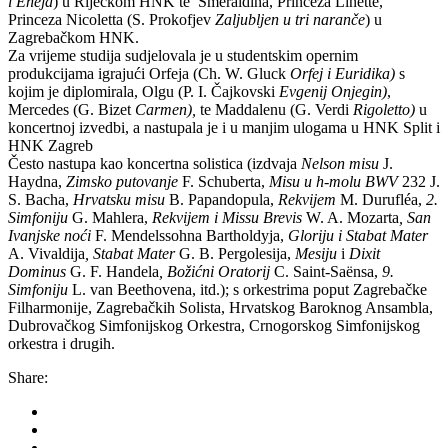
i Eneja
) u Riječkom HNK te Smeraldina, Princeza Linette,
Princeza Nicoletta (S. Prokofjev
Zaljubljen u tri naranče
) u
Zagrebačkom HNK.
Za vrijeme studija sudjelovala je u studentskim opernim
produkcijama igrajući Orfeja (Ch. W. Gluck
Orfej i Euridika)
s
kojim je diplomirala, Olgu (P. I. Čajkovski
Evgenij Onjegin)
,
Mercedes (G. Bizet
Carmen),
te Maddalenu (G. Verdi
Rigoletto)
u
koncertnoj izvedbi, a nastupala je i u manjim ulogama u HNK Split i
HNK Zagreb
Često nastupa kao koncertna solistica (izdvaja
Nelson misu
J.
Haydna,
Zimsko putovanje
F. Schuberta,
Misu u h-molu BWV
232 J.
S. Bacha,
Hrvatsku misu
B. Papandopula,
Rekvijem
M. Durufléa,
2.
Simfoniju
G. Mahlera,
Rekvijem i Missu Brevis
W. A. Mozarta
, San
Ivanjske noći
F. Mendelssohna Bartholdyja,
Gloriju i Stabat Mater
A. Vivaldija
, Stabat Mater
G. B. Pergolesija,
Mesiju
i
Dixit
Dominus
G. F. Handela
,
Božićni Oratorij
C. Saint-Saënsa,
9.
Simfoniju
L. van Beethovena, itd.); s orkestrima poput Zagrebačke
Filharmonije, Zagrebačkih Solista, Hrvatskog Baroknog Ansambla,
Dubrovačkog Simfonijskog Orkestra, Crnogorskog Simfonijskog
orkestra i drugih.
Share: