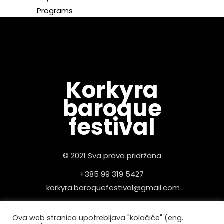
Programs
Korkyra
baroque
festival
© 2021 Sva prava pridržana
+385 99 319 5427
korkyra.baroquefestival@gmail.com
Pravila privatnosti
Ova web stranica upotrebljava "kolačiće" (eng.