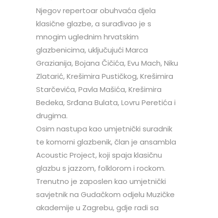
Njegov repertoar obuhvaća djela
klasične glazbe, a surađivao je s
mnogim uglednim hrvatskim
glazbenicima, uključujući Marca
Grazianija, Bojana Čičića, Evu Mach, Niku
Zlatarić, Krešimira Pustičkog, Krešimira
Starčevića, Pavla Mašića, Krešimira
Bedeka, Srđana Bulata, Lovru Peretića i
drugima.
Osim nastupa kao umjetnički suradnik
te komorni glazbenik, član je ansambla
Acoustic Project, koji spaja klasičnu
glazbu s jazzom, folklorom i rockom.
Trenutno je zaposlen kao umjetnički
savjetnik na Gudačkom odjelu Muzičke
akademije u Zagrebu, gdje radi sa