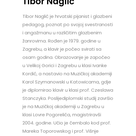
Tibor Naglić
Tibor Naglić je hrvatski pijanist i glazbeni
pedagog, poznat po svojoj svestranosti
i angažmanu u različitim glazbenim
žanrovima. Rođen je 1979. godine u
Zagrebu, a klavir je počeo svirati sa
osam godina. Obrazovanje je započeo
u Velikoj Gorici i Zagrebu u klasi Ivanke
Kordić, a nastavio na Muzičkoj akademiji
Karol Szymanowski u Katowicama, gdje
je diplomirao klavir u klasi prof. Czeslawa
Stanczyka. Poslijediplomski studij završio
je na Muzičkoj akademiji u Zagrebu u
klasi Lovre Pogorelića, magistriravši
2004. godine. Učio je čembalo kod prof.
Mareka Toporowskog i prof. Višnje