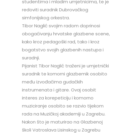
studentima i mladim umjetnicima, te je
redoviti suradnik Dubrovačkog
simfonijskog orkestra.
Tibor Naglić svojim radom doprinosi
obogaćivanju hrvatske glazbene scene,
kako kroz pedagoški rad, tako i kroz
bogatstvo svojih glazbenih nastupa i
suradnji.
Pijanist Tibor Naglić traženi je umjetnički
suradnik te komorni glazbemik osobito
među izvođačima gudačkih
instrumenata i gitare. Ovaj osobit
interes za korepeticiju i komorno
muziciranje osobito se razvio tijekom
rada na Muzičkoj akademiji u Zagrebu.
Nakon što je maturirao na Glazbenoj
školi Vatroslava Lisinskog u Zagrebu