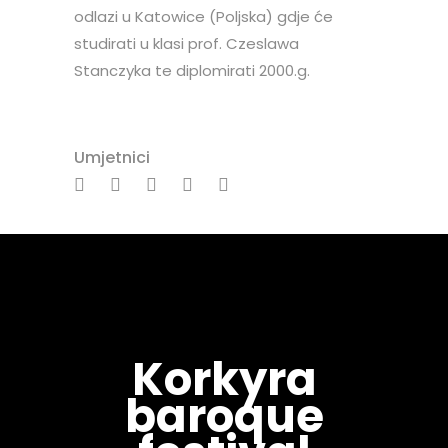
odlazi u Katowice (Poljska) gdje će
studirati u klasi prof. Czeslawa
Stanczyka te diplomirati 2000.g.
Umjetnici
Korkyra
baroque