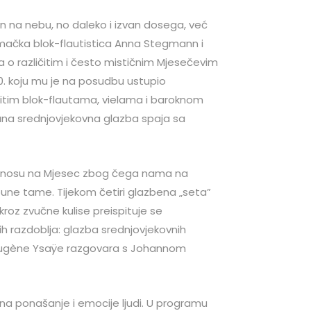
an na nebu, no daleko i izvan dosega, već
mačka blok-flautistica Anna Stegmann i
ta o različitim i često mističnim Mjesečevim
680. koju mu je na posudbu ustupio
čitim blok-flautama, vielama i baroknom
ana srednjovjekovna glazba spaja sa
 odnosu na Mjesec zbog čega nama na
pune tame. Tijekom četiri glazbena „seta”
oz zvučne kulise preispituje se
nih razdoblja: glazba srednjovjekovnih
; Eugène Ysaÿe razgovara s Johannom
na ponašanje i emocije ljudi. U programu