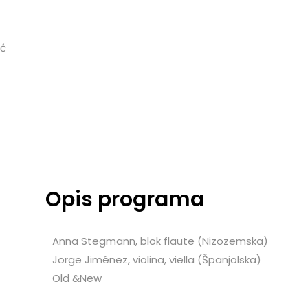
ić
Opis programa
Anna Stegmann, blok flaute (Nizozemska)
Jorge Jiménez, violina, viella (Španjolska)
Old &New