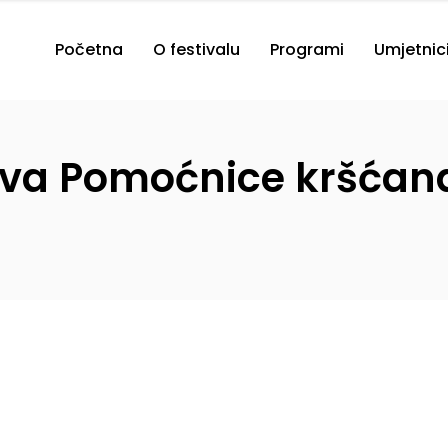
Početna
O festivalu
Programi
Umjetnic
kva Pomoćnice kršćana