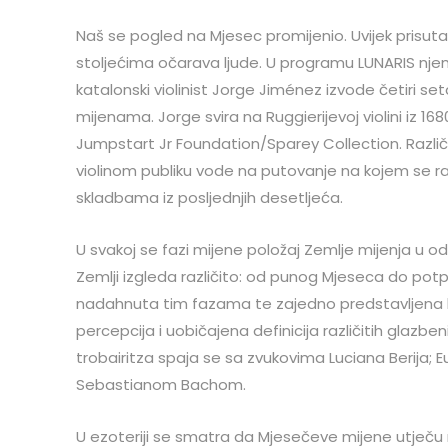
Naš se pogled na Mjesec promijenio. Uvijek prisut
stoljećima očarava ljude. U programu LUNARIS nje
katalonski violinist Jorge Jiménez izvode četiri se
mijenama. Jorge svira na Ruggierijevoj violini iz 1
Jumpstart Jr Foundation/Sparey Collection. Razli
violinom publiku vode na putovanje na kojem se r
skladbama iz posljednjih desetljeća.
U svakoj se fazi mijene položaj Zemlje mijenja u
Zemlji izgleda različito: od punog Mjeseca do pot
nadahnuta tim fazama te zajedno predstavljena kr
percepcija i uobičajena definicija različitih glazbe
trobairitza spaja se sa zvukovima Luciana Berija
Sebastianom Bachom.
U ezoteriji se smatra da Mjesečeve mijene utječu 