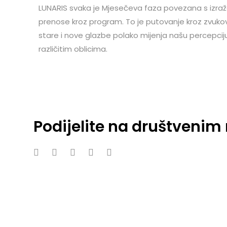
LUNARIS svaka je Mjesečeva faza povezana s izraž
prenose kroz program. To je putovanje kroz zvuko
stare i nove glazbe polako mijenja našu percepcij
različitim oblicima.
Podijelite na društveni