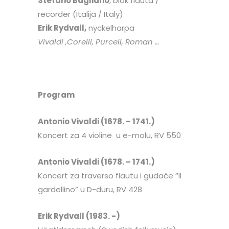
Stefano Bagliano
, blok flauta /
recorder (Italija / Italy)
Erik Rydvall,
nyckelharpa
Vivaldi ,Corelli, Purcell, Roman …
Program
Antonio Vivaldi (1678. – 1741.)
Koncert za 4 violine u e-molu, RV 550
Antonio Vivaldi (1678. – 1741.)
Koncert za traverso flautu i gudače “Il
gardellino” u D-duru, RV 428
Erik Rydvall (1983. -)