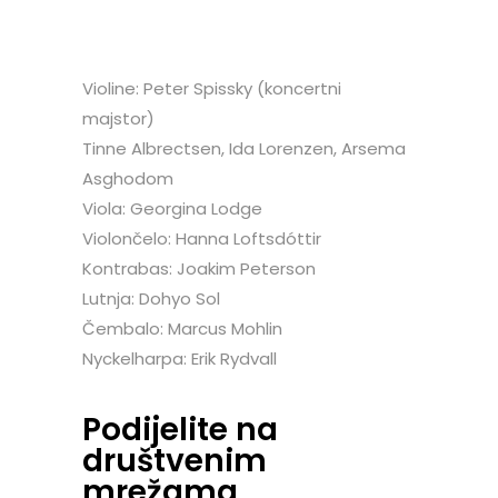
Violine: Peter Spissky (koncertni
majstor)
Tinne Albrectsen, Ida Lorenzen, Arsema
Asghodom
Viola: Georgina Lodge
Violončelo: Hanna Loftsdóttir
Kontrabas: Joakim Peterson
Lutnja: Dohyo Sol
Čembalo: Marcus Mohlin
Nyckelharpa: Erik Rydvall
Podijelite na
društvenim
mrežama