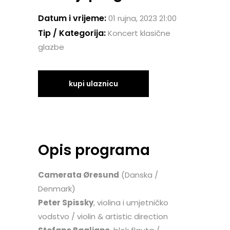
Datum i vrijeme:
01 rujna, 2023 21:00
Tip / Kategorija:
Koncert klasične
glazbe
kupi ulaznicu
Opis programa
Camerata Øresund
(Danska /
Denmark)
Peter Spissky
, violina i umjetničko
vodstvo / violin & artistic direction