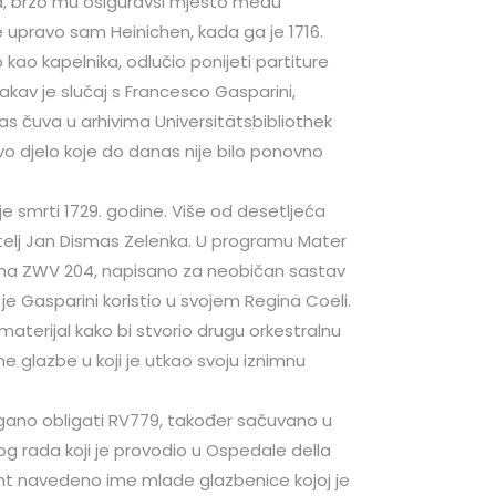
ta, brzo mu osiguravši mjesto među
 upravo sam Heinichen, kada ga je 1716.
kao kapelnika, odlučio ponijeti partiture
 Takav je slučaj s Francesco Gasparini,
as čuva u arhivima Universitätsbibliothek
 djelo koje do danas nije bilo ponovno
e smrti 1729. godine. Više od desetljeća
atelj Jan Dismas Zelenka. U programu Mater
ina ZWV 204, napisano za neobičan sastav
i je Gasparini koristio u svojem Regina Coeli.
 materijal kako bi stvorio drugu orkestralnu
lne glazbe u koji je utkao svoju iznimnu
rgano obligati RV779, također sačuvano u
g rada koji je provodio u Ospedale della
ment navedeno ime mlade glazbenice kojoj je