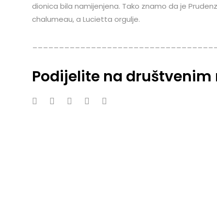
dionica bila namijenjena. Tako znamo da je Prudenza
chalumeau, a Lucietta orgulje.
__________________________________
Podijelite na društveni