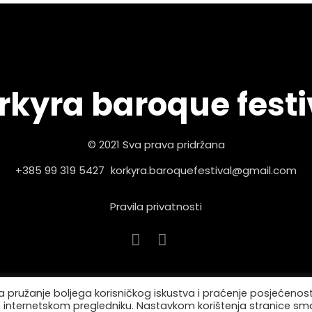
rkyra baroque festi
© 2021 Sva prava pridržana
+385 99 319 5427
korkyra.baroquefestival@gmail.com
Pravila privatnosti
 pružanje boljega korisničkog iskustva i praćenje posjećenost
 internetskom pregledniku. Nastavkom korištenja stranice sm