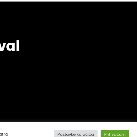
val
i.
atra
Postavke kolačića
Prihvaćam