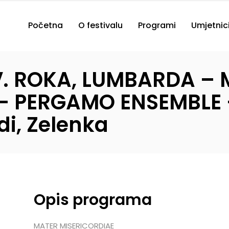
Početna
O festivalu
Programi
Umjetnic
V. ROKA, LUMBARDA –
– PERGAMO ENSEMBLE –
di, Zelenka
Opis programa
MATER MISERICORDIAE