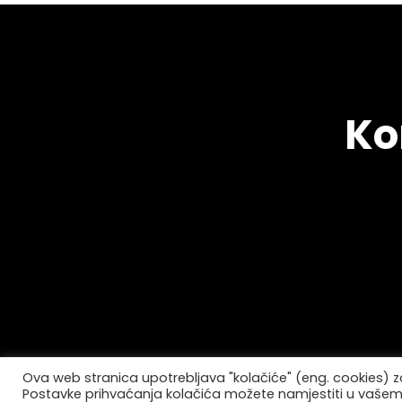
Ko
Ova web stranica upotrebljava "kolačiće" (eng. cookies) za
Postavke prihvaćanja kolačića možete namjestiti u vašem