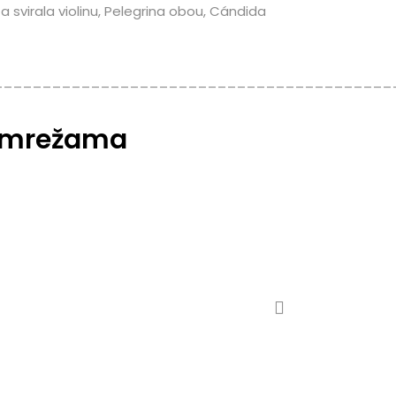
 svirala violinu, Pelegrina obou, Cándida
_________________________________________
m mrežama