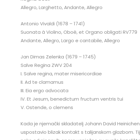
Allegro, Larghetto, Andante, Allegro
Antonio Vivaldi (1678 – 1741)
Suonata à Violino, Oboè, et Organo obligati RV779
Andante, Allegro, Largo e cantabile, Allegro
Jan Dimas Zelenka (1679 – 1745)
Salve Regina ZWV 204
I. Salve regina, mater misericordiae
II. Ad te clamamus
III. Eia ergo advocata
IV. Et Jesum, benedictum fructum ventris tui
V. Ostende, o clemens
Kada je njemački skladatelj Johann David Heinichen 
uspostavio blizak kontakt s talijanskom glazbom. Ti