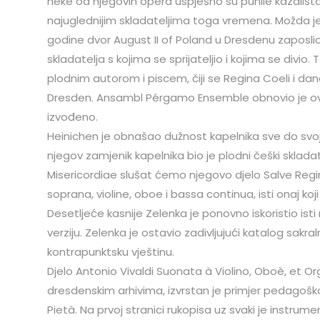
neke od njegovih opera uspješno su punile kazališ
najuglednijim skladateljima toga vremena. Možda je
godine dvor August II of Poland u Dresdenu zaposlio 
skladatelja s kojima se sprijateljio i kojima se divio.
plodnim autorom i piscem, čiji se Regina Coeli i dan
Dresden. Ansambl Pérgamo Ensemble obnovio je ovo
izvođeno.
Heinichen je obnašao dužnost kapelnika sve do svoj
njegov zamjenik kapelnika bio je plodni češki sklad
Misericordiae slušat ćemo njegovo djelo Salve Reg
soprana, violine, oboe i bassa continua, isti onaj koj
Desetljeće kasnije Zelenka je ponovno iskoristio isti
verziju. Zelenka je ostavio zadivljujući katalog sakra
kontrapunktsku vještinu.
Djelo Antonio Vivaldi Suonata à Violino, Oboè, et O
dresdenskim arhivima, izvrstan je primjer pedagoško
Pietà. Na prvoj stranici rukopisa uz svaki je instru