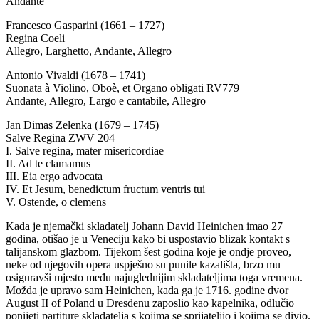
Andante
Francesco Gasparini (1661 – 1727)
Regina Coeli
Allegro, Larghetto, Andante, Allegro
Antonio Vivaldi (1678 – 1741)
Suonata à Violino, Oboè, et Organo obligati RV779
Andante, Allegro, Largo e cantabile, Allegro
Jan Dimas Zelenka (1679 – 1745)
Salve Regina ZWV 204
I. Salve regina, mater misericordiae
II. Ad te clamamus
III. Eia ergo advocata
IV. Et Jesum, benedictum fructum ventris tui
V. Ostende, o clemens
Kada je njemački skladatelj Johann David Heinichen imao 27
godina, otišao je u Veneciju kako bi uspostavio blizak kontakt s
talijanskom glazbom. Tijekom šest godina koje je ondje proveo,
neke od njegovih opera uspješno su punile kazališta, brzo mu
osiguravši mjesto među najuglednijim skladateljima toga vremena.
Možda je upravo sam Heinichen, kada ga je 1716. godine dvor
August II of Poland u Dresdenu zaposlio kao kapelnika, odlučio
ponijeti partiture skladatelja s kojima se sprijateljio i kojima se divio.