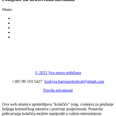
Share:
Korkyra baroque
festival
© 2021 Sva prava pridržana
+385 99 319 5427
korkyra.baroquefestival@gmail.com
Pravila privatnosti
Ova web stranica upotrebljava "kolačiće" (eng. cookies) za pružanje
boljega korisničkog iskustva i praćenje posjećenosti. Postavke
prihvaćanja kolačića možete namjestiti u vašem internetskom