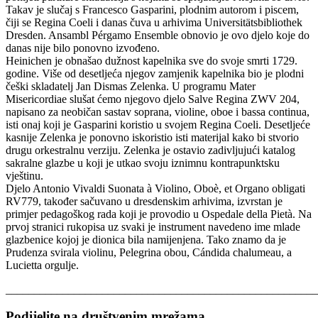
Takav je slučaj s Francesco Gasparini, plodnim autorom i piscem,
čiji se Regina Coeli i danas čuva u arhivima Universitätsbibliothek
Dresden. Ansambl Pérgamo Ensemble obnovio je ovo djelo koje do
danas nije bilo ponovno izvođeno.
Heinichen je obnašao dužnost kapelnika sve do svoje smrti 1729.
godine. Više od desetljeća njegov zamjenik kapelnika bio je plodni
češki skladatelj Jan Dismas Zelenka. U programu Mater
Misericordiae slušat ćemo njegovo djelo Salve Regina ZWV 204,
napisano za neobičan sastav soprana, violine, oboe i bassa continua,
isti onaj koji je Gasparini koristio u svojem Regina Coeli. Desetljeće
kasnije Zelenka je ponovno iskoristio isti materijal kako bi stvorio
drugu orkestralnu verziju. Zelenka je ostavio zadivljujući katalog
sakralne glazbe u koji je utkao svoju iznimnu kontrapunktsku
vještinu.
Djelo Antonio Vivaldi Suonata à Violino, Oboè, et Organo obligati
RV779, također sačuvano u dresdenskim arhivima, izvrstan je
primjer pedagoškog rada koji je provodio u Ospedale della Pietà. Na
prvoj stranici rukopisa uz svaki je instrument navedeno ime mlade
glazbenice kojoj je dionica bila namijenjena. Tako znamo da je
Prudenza svirala violinu, Pelegrina obou, Cándida chalumeau, a
Lucietta orgulje.
_______________________________________________________
Podijelite na društvenim mrežama