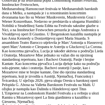
Gostovala je na festivalima poput Londonskog Handel Festivala,
Innsbrucker Festwochen,
Međunarodnog Harnoncourt festivala te Međunarodnih baroknih
dana u Melku, a nastupala je i u renomiranim koncertnim
dvoranama kao što su Wiener Musikverein, Musikverein Graz i
Wiener Konzerthaus. Nedavno se predstavila u ulogama Humilità i
Nobilità u Stradellinoj Santa Editta na Festivalu sakralne glazbe u
Nici, a na Innsbrucker Festwochen preuzela je ulogu Andronica u
Vivaldijevoj operi Il Giustino. U Bregenskom kazalištu nastupila je
kao Anna Kennedy u Donizettijevoj operi Maria Stuarda. S
ansamblom Teatro Barocco utjelovila je Marc’Antonija u Hasseovoj
operi Marc’Antonio e Cleopatra te Asteriju u Gluckovoj La Corona.
Kao koncertna pjevačica, Lucija je također aktivna u području Lieda
i Oratorija. Mozartove Mise jednako su važan dio su njezinog
standardnog repertoara, kao i Bachovi Oratoriji, Pasije i brojne
Kantate. Kao koncertna pjevačica Lucija djeluje kako na području
solo-pjesme, tako i oratorija. Bachovi oratoriji I pasije, kao i
Mozartove mise te brojne kantate, čine dio njezina standardnog
repertoara, koji je izvodila u Austriji, Njemačkoj, Francuskoj i
Švicarskoj. U siječnju 2026. pjeva ulogu Oresta u baroknoj operi
Pelopida G. Abosa na Valletta Baroknom Festivalu na Malti. U
ožujku je nastupila kao Dalinda u Händelovoj operi Titus
L’Empereur na Londonskom Handel Festivalu a u svibnju u ulozi
Ramira u Mozartovoj operi La finta giardiniera u kazalištu u
Giessenu, Njemačkoj.