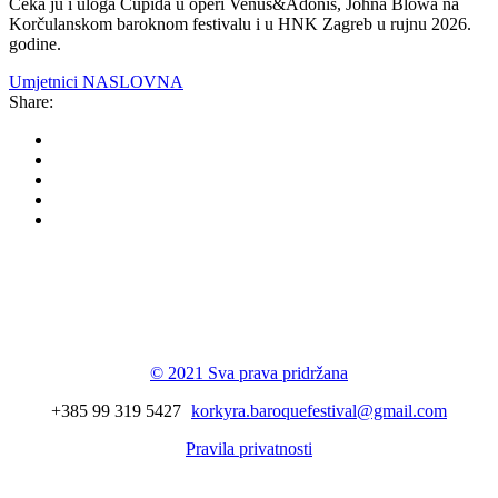
Čeka ju i uloga Cupida u operi Venus&Adonis, Johna Blowa na
Korčulanskom baroknom festivalu i u HNK Zagreb u rujnu 2026.
godine.
Umjetnici NASLOVNA
Share:
Korkyra baroque
festival
© 2021 Sva prava pridržana
+385 99 319 5427
korkyra.baroquefestival@gmail.com
Pravila privatnosti