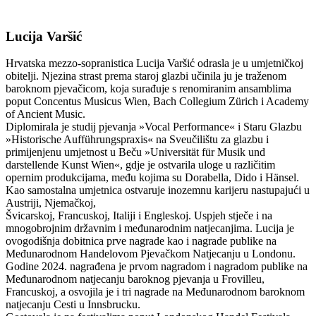
Lucija Varšić
Hrvatska mezzo-sopranistica Lucija Varšić odrasla je u umjetničkoj
obitelji. Njezina strast prema staroj glazbi učinila ju je traženom
baroknom pjevačicom, koja surađuje s renomiranim ansamblima
poput Concentus Musicus Wien, Bach Collegium Zürich i Academy
of Ancient Music.
Diplomirala je studij pjevanja »Vocal Performance« i Staru Glazbu
»Historische Aufführungspraxis« na Sveučilištu za glazbu i
primijenjenu umjetnost u Beču »Universität für Musik und
darstellende Kunst Wien«, gdje je ostvarila uloge u različitim
opernim produkcijama, među kojima su Dorabella, Dido i Hänsel.
Kao samostalna umjetnica ostvaruje inozemnu karijeru nastupajući u
Austriji, Njemačkoj,
Švicarskoj, Francuskoj, Italiji i Engleskoj. Uspjeh stječe i na
mnogobrojnim državnim i međunarodnim natjecanjima. Lucija je
ovogodišnja dobitnica prve nagrade kao i nagrade publike na
Međunarodnom Handelovom Pjevačkom Natjecanju u Londonu.
Godine 2024. nagrađena je prvom nagradom i nagradom publike na
Međunarodnom natjecanju baroknog pjevanja u Frovilleu,
Francuskoj, a osvojila je i tri nagrade na Međunarodnom baroknom
natjecanju Cesti u Innsbrucku.