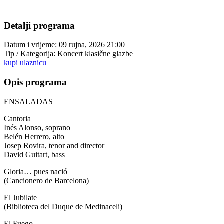
Detalji programa
Datum i vrijeme:
09 rujna, 2026 21:00
Tip / Kategorija:
Koncert klasične glazbe
kupi ulaznicu
Opis programa
ENSALADAS
Cantoria
Inés Alonso, soprano
Belén Herrero, alto
Josep Rovira, tenor and director
David Guitart, bass
Gloria… pues nació
(Cancionero de Barcelona)
El Jubilate
(Biblioteca del Duque de Medinaceli)
El Fuego