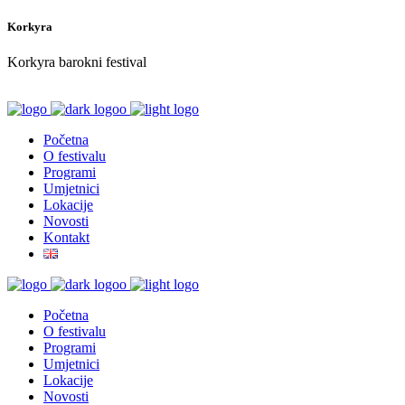
Korkyra
Korkyra barokni festival
Početna
O festivalu
Programi
Umjetnici
Lokacije
Novosti
Kontakt
Početna
O festivalu
Programi
Umjetnici
Lokacije
Novosti