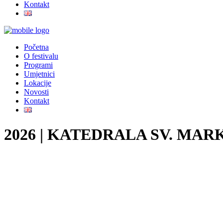
Kontakt
Početna
O festivalu
Programi
Umjetnici
Lokacije
Novosti
Kontakt
2026 | KATEDRALA SV. MA